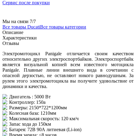
Сервис после покупки
Мы на связи 7/7
Все товары Ducati
Все товары категории
Описание
Характеристики
Отзывы
Электромотоцикл Panigale отличается своим качеством
относительно других электроспортбайков. Электроспортбайк
является визуальной копией всем известного мотоцикла
Panigale. Плавные линии внешнего вида в сочетании с
опасной дерзостью, не оставляют никого равнодушным. За
рулем этого электромотоцикла вы получите удовольствие от
динамики и качества.
Двигатель : 5000 Вт
Контроллер: 150a
Размеры: 2150*722*1200мм
Колесная база: 1210мм
Максимальная скорость: 120 км/ч
Запас хода до 150км
Батарея: 72В 90А литиевая (Li-iоn)
Время заряда: ≤8 часов