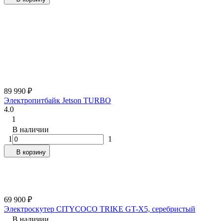
89 990
₽
Электропитбайк Jetson TURBO
4.0
1
В наличии
1
1
В корзину
69 900
₽
Электроскутер CITYCOCO TRIKE GT-X5, серебристый
В наличии