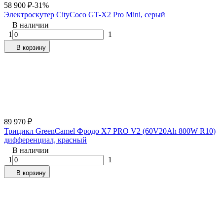
58 900
₽
-31%
Электроскутер CityCoco GT-X2 Pro Mini, серый
В наличии
1
1
В корзину
89 970
₽
Трицикл GreenCamel Фродо X7 PRO V2 (60V20Ah 800W R10)
дифференциал, красный
В наличии
1
1
В корзину