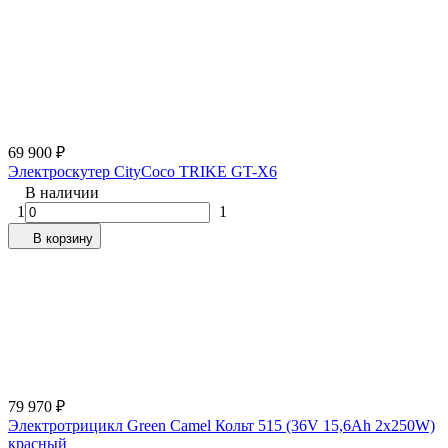
69 900
₽
Электроскутер CityCoco TRIKE GT-X6
В наличии
1
1
В корзину
79 970
₽
Электротрицикл Green Camel Кольт 515 (36V 15,6Ah 2x250W)
красный