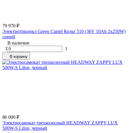
79 970
₽
Электротрицикл Green Camel Кольт 510 (36V 10Ah 2x250W)
синий
В наличии
1
1
В корзину
86 000
₽
Электросамокат трехколесный HEADWAY ZAPPY LUX
500W-S LiIon, черный