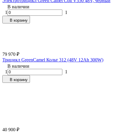
Электротрицикл Green Camel Colt V350 48V, чёрный
В наличии
1
1
В корзину
79 970
₽
Трицикл GreenCamel Кольт 312 (48V 12Ah 300W)
В наличии
1
1
В корзину
40 900
₽