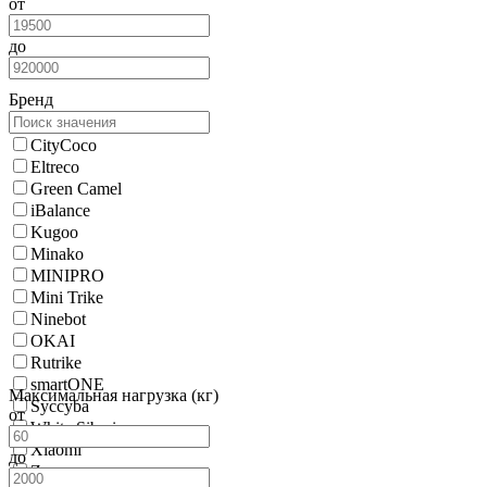
от
до
Бренд
CityCoco
Eltreco
Green Camel
iBalance
Kugoo
Minako
MINIPRO
Mini Trike
Ninebot
OKAI
Rutrike
smartONE
Максимальная нагрузка (кг)
Syccyba
от
White Siberia
Xiaomi
до
Zappy