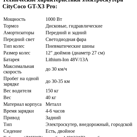
CityCoco GT-X3 Pro:
Мощность
1000 Вт
Тормоз
Дисковые, гидравлические
Амортизаторы
Передний и задний
Передний свет
Светодиодная фара
Тип колес
Пневматические шины
Размер колес
12" дюймов (диаметр 27 см)
Батарея
Lithium-Ion 48V/13A
Максимальная
до 30 км/ч
скорость
Пробег на одной
до 30-35 км
зарядке
Вес водителя
150 кг
Вес
40 кг
Материал корпуса
Металл
Время зарядки
4-6 часов
Привод
Задний
Тип
Электроскутер, внедорожный, городской
Сидение
Есть, двойное