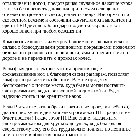
отталкивания ногой, предотвращая случайное нажатие курка
газа. За безопасность движения при плохом освещении
отвечает встроенный светодиодный фонарь. Информация о
скоростном режиме и состоянии аккумулятора выводится на
яркий LED дисплей. Благодаря подсветке экрана, текст
хорошо виден при любом освещении.
Компактные колеса диаметром 6 дюймов из алюминиевого
сплава с безвоздушными резиновыми покрышками позволяют
безопасно преодолевать неровности, ямы и препятствия на
дороге и не переживать о проколах колес.
Рельефная дека электросамоката предотвращает
соскальзывание ног, а благодаря своим размерам, позволяет
комфортно разместить обе ноги. Вам не придется
беспокоиться о поиске места, куда бы вы могли поставить
электросамокат, ведь с встроенной подножкой он будет
надежно стоять и не крениться набок.
Если Вы хотите разнообразить активные прогулки ребенка,
достаточно купить детский электросамокат H1 – радости не
будет предела! Также Joyor H1 Blue станет идеальным
электросамокатом для хрупких девушек, ведь благодаря
сверхлегкому весу его без труда можно поднять по лестнице
или занести в общественный транспорт.