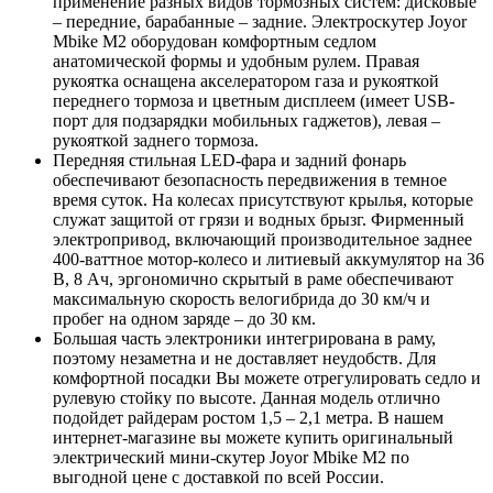
применение разных видов тормозных систем: дисковые
– передние, барабанные – задние. Электроскутер Joyor
Mbike M2 оборудован комфортным седлом
анатомической формы и удобным рулем. Правая
рукоятка оснащена акселератором газа и рукояткой
переднего тормоза и цветным дисплеем (имеет USB-
порт для подзарядки мобильных гаджетов), левая –
рукояткой заднего тормоза.
Передняя стильная LED-фара и задний фонарь
обеспечивают безопасность передвижения в темное
время суток. На колесах присутствуют крылья, которые
служат защитой от грязи и водных брызг. Фирменный
электропривод, включающий производительное заднее
400-ваттное мотор-колесо и литиевый аккумулятор на 36
В, 8 Ач, эргономично скрытый в раме обеспечивают
максимальную скорость велогибрида до 30 км/ч и
пробег на одном заряде – до 30 км.
Большая часть электроники интегрирована в раму,
поэтому незаметна и не доставляет неудобств. Для
комфортной посадки Вы можете отрегулировать седло и
рулевую стойку по высоте. Данная модель отлично
подойдет райдерам ростом 1,5 – 2,1 метра. В нашем
интернет-магазине вы можете купить оригинальный
электрический мини-скутер Joyor Mbike M2 по
выгодной цене с доставкой по всей России.