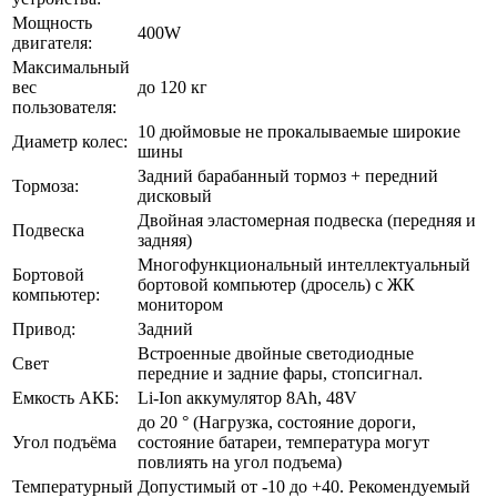
Мощность
400W
двигателя:
Максимальный
вес
до 120 кг
пользователя:
10 дюймовые не прокалываемые широкие
Диаметр колес:
шины
Задний барабанный тормоз + передний
Тормоза:
дисковый
Двойная эластомерная подвеска (передняя и
Подвеска
задняя)
Многофункциональный интеллектуальный
Бортовой
бортовой компьютер (дросель) с ЖК
компьютер:
монитором
Привод:
Задний
Встроенные двойные светодиодные
Свет
передние и задние фары, стопсигнал.
Емкость АКБ:
Li-Ion аккумулятор 8Ah, 48V
до 20 ° (Нагрузка, состояние дороги,
Угол подъёма
состояние батареи, температура могут
повлиять на угол подъема)
Температурный
Допустимый от -10 до +40. Рекомендуемый