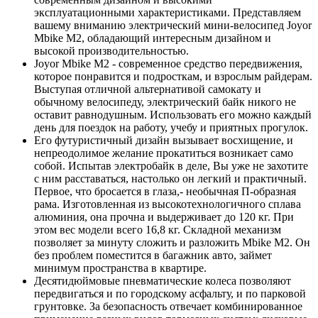
эксплуатационными характеристиками. Представляем
вашему вниманию электрический мини-велосипед Joyor
Mbike M2, обладающий интересным дизайном и
высокой производительностью.
Joyor Mbike M2 - современное средство передвижения,
которое понравится и подросткам, и взрослым райдерам.
Выступая отличной альтернативой самокату и
обычному велосипеду, электрический байк никого не
оставит равнодушным. Использовать его можно каждый
день для поездок на работу, учебу и приятных прогулок.
Его футуристичный дизайн вызывает восхищение, и
непреодолимое желание прокатиться возникает само
собой. Испытав электробайк в деле, Вы уже не захотите
с ним расставаться, настолько он легкий и практичный.
Первое, что бросается в глаза,- необычная П-образная
рама. Изготовленная из высокотехнологичного сплава
алюминия, она прочна и выдерживает до 120 кг. При
этом вес модели всего 16,8 кг. Складной механизм
позволяет за минуту сложить и разложить Mbike M2. Он
без проблем поместится в багажник авто, займет
минимум пространства в квартире.
Десятидюймовые пневматические колеса позволяют
передвигаться и по городскому асфальту, и по парковой
грунтовке. За безопасность отвечает комбинированное