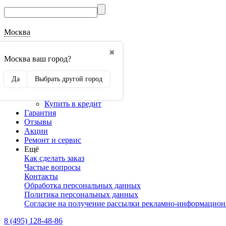
Москва
О магазине
✖
Наши реквизиты
Москва ваш город?
Наши сертификаты
Оптовикам
Да
Выбрать другой город
Сотрудничество
Доставка и оплата
Купить в кредит
Гарантия
Отзывы
Акции
Ремонт и сервис
Ещё
Как сделать заказ
Частые вопросы
Контакты
Обработка персональных данных
Политика персональных данных
Согласие на получение рассылки рекламно-информацио
8 (495) 128-48-86