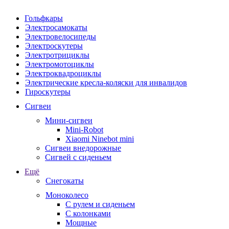
Гольфкары
Электросамокаты
Электровелосипеды
Электроскутеры
Электротрициклы
Электромотоциклы
Электроквадроциклы
Электрические кресла-коляски для инвалидов
Гироскутеры
Сигвеи
Мини-сигвеи
Mini-Robot
Xiaomi Ninebot mini
Сигвеи внедорожные
Сигвей с сиденьем
Ещё
Снегокаты
Моноколесо
С рулем и сиденьем
С колонками
Мощные