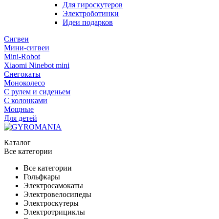
Для гироскутеров
Электроботинки
Идеи подарков
Сигвеи
Мини-сигвеи
Mini-Robot
Xiaomi Ninebot mini
Снегокаты
Моноколесо
С рулем и сиденьем
С колонками
Мощные
Для детей
Каталог
Все категории
Все категории
Гольфкары
Электросамокаты
Электровелосипеды
Электроскутеры
Электротрициклы