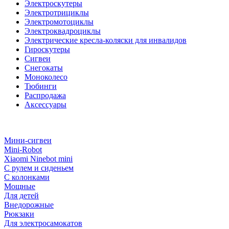
Электроскутеры
Электротрициклы
Электромотоциклы
Электроквадроциклы
Электрические кресла-коляски для инвалидов
Гироскутеры
Сигвеи
Снегокаты
Моноколесо
Тюбинги
Распродажа
Аксессуары
Мини-сигвеи
Mini-Robot
Xiaomi Ninebot mini
С рулем и сиденьем
С колонками
Мощные
Для детей
Внедорожные
Рюкзаки
Для электросамокатов