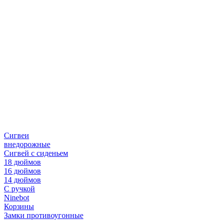
Сигвеи
внедорожные
Сигвей с сиденьем
18 дюймов
16 дюймов
14 дюймов
С ручкой
Ninebot
Корзины
Замки противоугонные