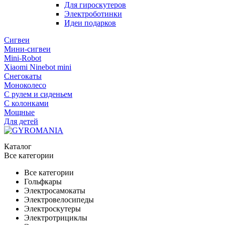
Для гироскутеров
Электроботинки
Идеи подарков
Сигвеи
Мини-сигвеи
Mini-Robot
Xiaomi Ninebot mini
Снегокаты
Моноколесо
С рулем и сиденьем
С колонками
Мощные
Для детей
Каталог
Все категории
Все категории
Гольфкары
Электросамокаты
Электровелосипеды
Электроскутеры
Электротрициклы