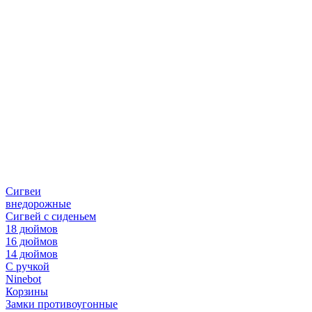
Сигвеи
внедорожные
Сигвей с сиденьем
18 дюймов
16 дюймов
14 дюймов
С ручкой
Ninebot
Корзины
Замки противоугонные