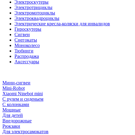
Электроскутеры
Электротрициклы
Электромотоциклы
Электроквадроциклы
Электрические кресла-коляски для инвалидов
Гироскутеры
Сигвеи
Снегокаты
Моноколесо
Тюбинги
Распродажа
Аксессуары
Мини-сигвеи
Mini-Robot
Xiaomi Ninebot mini
С рулем и сиденьем
С колонками
Мощные
Для детей
Внедорожные
Рюкзаки
Для электросамокатов