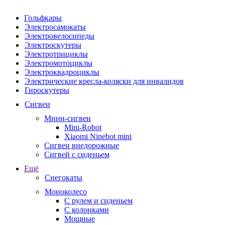
Гольфкары
Электросамокаты
Электровелосипеды
Электроскутеры
Электротрициклы
Электромотоциклы
Электроквадроциклы
Электрические кресла-коляски для инвалидов
Гироскутеры
Сигвеи
Мини-сигвеи
Mini-Robot
Xiaomi Ninebot mini
Сигвеи внедорожные
Сигвей с сиденьем
Ещё
Снегокаты
Моноколесо
С рулем и сиденьем
С колонками
Мощные