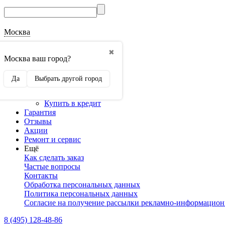
Москва
О магазине
✖
Наши реквизиты
Москва ваш город?
Наши сертификаты
Оптовикам
Да
Выбрать другой город
Сотрудничество
Доставка и оплата
Купить в кредит
Гарантия
Отзывы
Акции
Ремонт и сервис
Ещё
Как сделать заказ
Частые вопросы
Контакты
Обработка персональных данных
Политика персональных данных
Согласие на получение рассылки рекламно-информацио
8 (495) 128-48-86