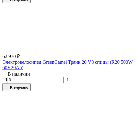
62 970
₽
Электровелосипед GreenCamel Транк 20 V8 спицы (R20 500W
60V20Ah)
В наличии
1
1
В корзину