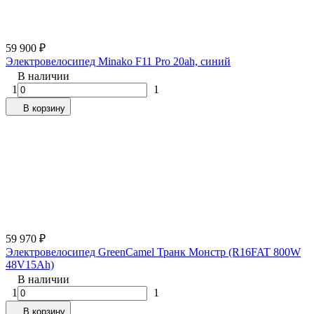
59 900
₽
Электровелосипед Minako F11 Pro 20ah, синий
В наличии
1
1
В корзину
59 970
₽
Электровелосипед GreenCamel Транк Монстр (R16FAT 800W
48V15Ah)
В наличии
1
1
В корзину