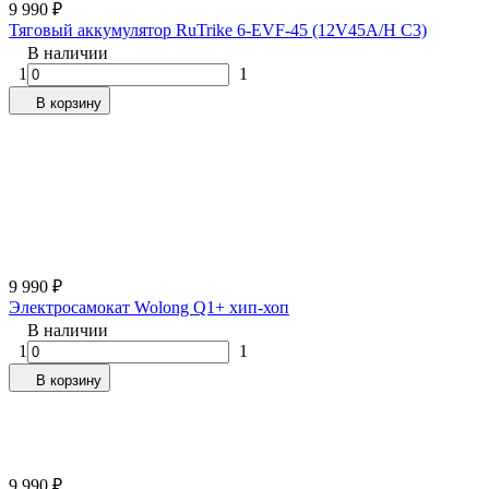
9 990
₽
Тяговый аккумулятор RuTrike 6-EVF-45 (12V45A/H C3)
В наличии
1
1
В корзину
9 990
₽
Электросамокат Wolong Q1+ хип-хоп
В наличии
1
1
В корзину
9 990
₽