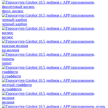
фиол. космос
черный карбон
космос
кр.молния
пират
б.граффити
ж.граффити
молния