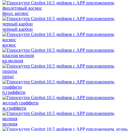
фиол. космос
черный карбон
космос
кр.молния
пират
б.граффити
ж.граффити
молния