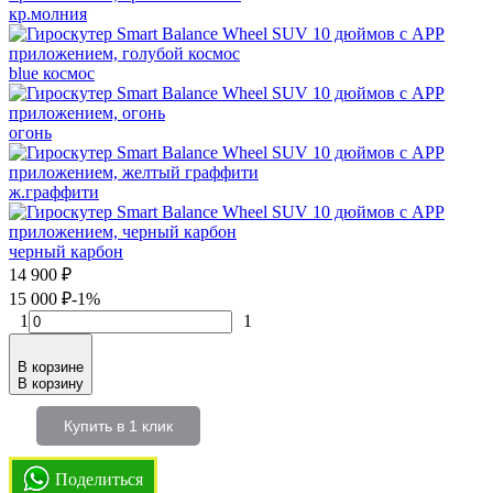
кр.молния
blue космос
огонь
ж.граффити
черный карбон
14 900
₽
15 000
₽
-1%
1
1
В корзине
В корзину
Купить в 1 клик
Поделиться