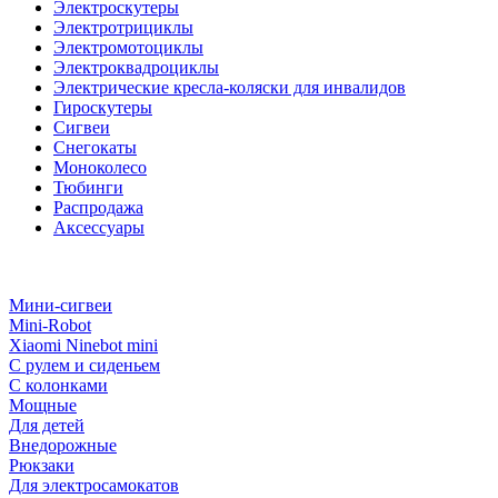
Электроскутеры
Электротрициклы
Электромотоциклы
Электроквадроциклы
Электрические кресла-коляски для инвалидов
Гироскутеры
Сигвеи
Снегокаты
Моноколесо
Тюбинги
Распродажа
Аксессуары
Мини-сигвеи
Mini-Robot
Xiaomi Ninebot mini
С рулем и сиденьем
С колонками
Мощные
Для детей
Внедорожные
Рюкзаки
Для электросамокатов