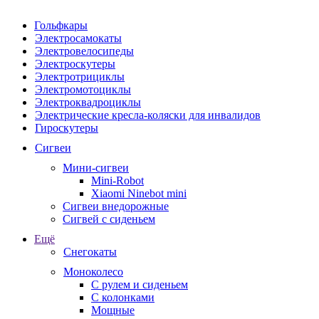
Гольфкары
Электросамокаты
Электровелосипеды
Электроскутеры
Электротрициклы
Электромотоциклы
Электроквадроциклы
Электрические кресла-коляски для инвалидов
Гироскутеры
Сигвеи
Мини-сигвеи
Mini-Robot
Xiaomi Ninebot mini
Сигвеи внедорожные
Сигвей с сиденьем
Ещё
Снегокаты
Моноколесо
С рулем и сиденьем
С колонками
Мощные