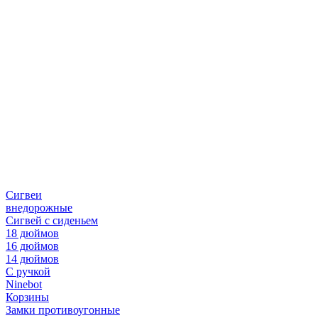
Сигвеи
внедорожные
Сигвей с сиденьем
18 дюймов
16 дюймов
14 дюймов
С ручкой
Ninebot
Корзины
Замки противоугонные