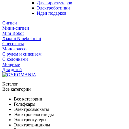
Для гироскутеров
Электроботинки
Идеи подарков
Сигвеи
Мини-сигвеи
Mini-Robot
Xiaomi Ninebot mini
Снегокаты
Моноколесо
С рулем и сиденьем
С колонками
Мощные
Для детей
Каталог
Все категории
Все категории
Гольфкары
Электросамокаты
Электровелосипеды
Электроскутеры
Электротрициклы