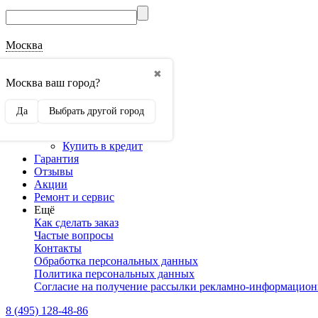
Москва
О магазине
✖
Наши реквизиты
Москва ваш город?
Наши сертификаты
Оптовикам
Да
Выбрать другой город
Сотрудничество
Доставка и оплата
Купить в кредит
Гарантия
Отзывы
Акции
Ремонт и сервис
Ещё
Как сделать заказ
Частые вопросы
Контакты
Обработка персональных данных
Политика персональных данных
Согласие на получение рассылки рекламно-информацио
8 (495) 128-48-86