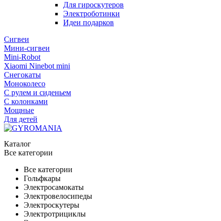
Для гироскутеров
Электроботинки
Идеи подарков
Сигвеи
Мини-сигвеи
Mini-Robot
Xiaomi Ninebot mini
Снегокаты
Моноколесо
С рулем и сиденьем
С колонками
Мощные
Для детей
Каталог
Все категории
Все категории
Гольфкары
Электросамокаты
Электровелосипеды
Электроскутеры
Электротрициклы