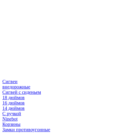
Сигвеи
внедорожные
Сигвей с сиденьем
18 дюймов
16 дюймов
14 дюймов
С ручкой
Ninebot
Корзины
Замки противоугонные