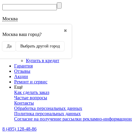
Москва
О магазине
✖
Наши реквизиты
Москва ваш город?
Наши сертификаты
Оптовикам
Да
Выбрать другой город
Сотрудничество
Доставка и оплата
Купить в кредит
Гарантия
Отзывы
Акции
Ремонт и сервис
Ещё
Как сделать заказ
Частые вопросы
Контакты
Обработка персональных данных
Политика персональных данных
Согласие на получение рассылки рекламно-информацио
8 (495) 128-48-86