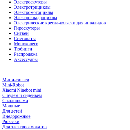
Электроскутеры
Электротрициклы
Электромотоциклы
Электроквадроциклы
Электрические кресла-коляски для инвалидов
Гироскутеры
Сигвеи
Снегокаты
Моноколесо
Тюбинги
Распродажа
Аксессуары
Мини-сигвеи
Mini-Robot
Xiaomi Ninebot mini
С рулем и сиденьем
С колонками
Мощные
Для детей
Внедорожные
Рюкзаки
Для электросамокатов