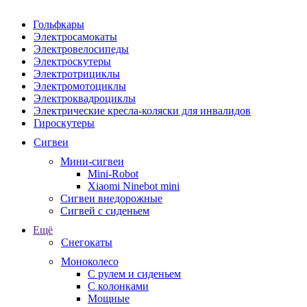
Гольфкары
Электросамокаты
Электровелосипеды
Электроскутеры
Электротрициклы
Электромотоциклы
Электроквадроциклы
Электрические кресла-коляски для инвалидов
Гироскутеры
Сигвеи
Мини-сигвеи
Mini-Robot
Xiaomi Ninebot mini
Сигвеи внедорожные
Сигвей с сиденьем
Ещё
Снегокаты
Моноколесо
С рулем и сиденьем
С колонками
Мощные