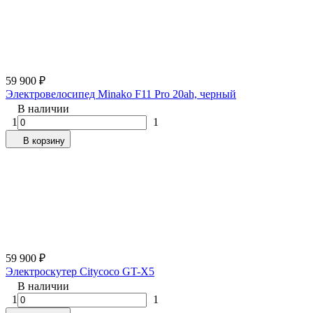
59 900
₽
Электровелосипед Minako F11 Pro 20ah, черный
В наличии
1
1
В корзину
59 900
₽
Электроскутер Citycoco GT-X5
В наличии
1
1