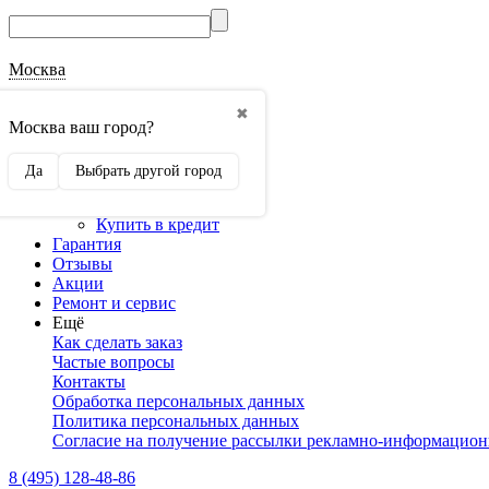
Москва
О магазине
✖
Наши реквизиты
Москва ваш город?
Наши сертификаты
Оптовикам
Да
Выбрать другой город
Сотрудничество
Доставка и оплата
Купить в кредит
Гарантия
Отзывы
Акции
Ремонт и сервис
Ещё
Как сделать заказ
Частые вопросы
Контакты
Обработка персональных данных
Политика персональных данных
Согласие на получение рассылки рекламно-информацио
8 (495) 128-48-86