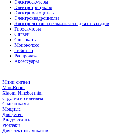
Электроскутеры
Электротрициклы
Электромотоциклы
Электроквадроциклы
Электрические кресла-коляски для инвалидов
Гироскутеры
Сигвеи
Снегокаты
Моноколесо
Тюбинги
Распродажа
Аксессуары
Мини-сигвеи
Mini-Robot
Xiaomi Ninebot mini
С рулем и сиденьем
С колонками
Мощные
Для детей
Внедорожные
Рюкзаки
Для электросамокатов