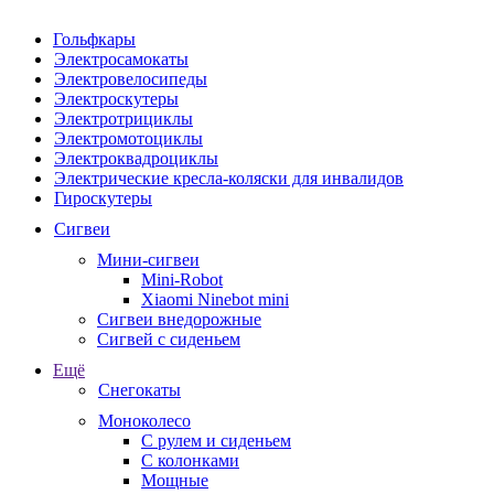
Гольфкары
Электросамокаты
Электровелосипеды
Электроскутеры
Электротрициклы
Электромотоциклы
Электроквадроциклы
Электрические кресла-коляски для инвалидов
Гироскутеры
Сигвеи
Мини-сигвеи
Mini-Robot
Xiaomi Ninebot mini
Сигвеи внедорожные
Сигвей с сиденьем
Ещё
Снегокаты
Моноколесо
С рулем и сиденьем
С колонками
Мощные