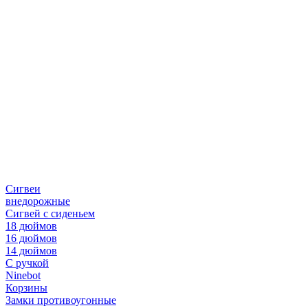
Сигвеи
внедорожные
Сигвей с сиденьем
18 дюймов
16 дюймов
14 дюймов
С ручкой
Ninebot
Корзины
Замки противоугонные