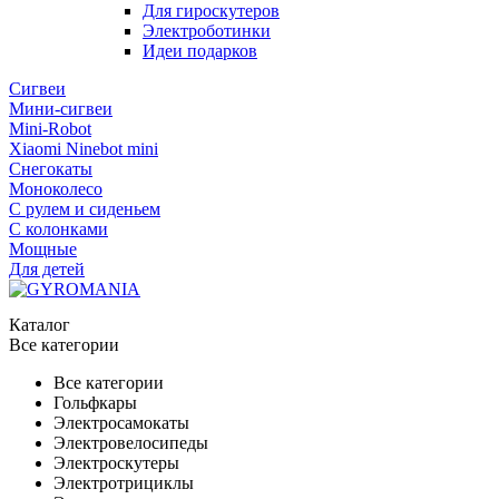
Для гироскутеров
Электроботинки
Идеи подарков
Сигвеи
Мини-сигвеи
Mini-Robot
Xiaomi Ninebot mini
Снегокаты
Моноколесо
С рулем и сиденьем
С колонками
Мощные
Для детей
Каталог
Все категории
Все категории
Гольфкары
Электросамокаты
Электровелосипеды
Электроскутеры
Электротрициклы