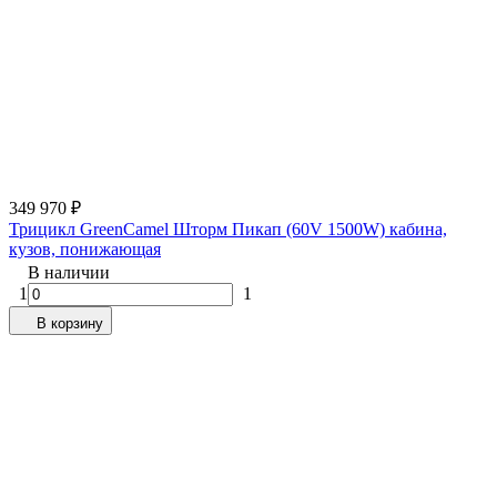
349 970
₽
Трицикл GreenCamel Шторм Пикап (60V 1500W) кабина,
кузов, понижающая
В наличии
1
1
В корзину