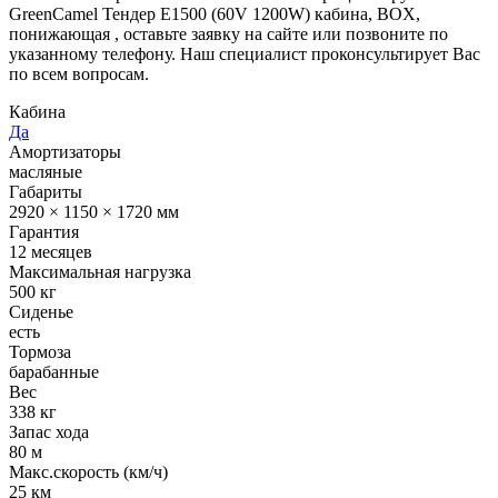
GreenCamel Тендер E1500 (60V 1200W) кабина, BOX,
понижающая , оставьте заявку на сайте или позвоните по
указанному телефону. Наш специалист проконсультирует Вас
по всем вопросам.
Кабина
Да
Амортизаторы
масляные
Габариты
2920 × 1150 × 1720 мм
Гарантия
12 месяцев
Максимальная нагрузка
500 кг
Сиденье
есть
Тормоза
барабанные
Вес
338 кг
Запас хода
80 м
Макс.скорость (км/ч)
25 км