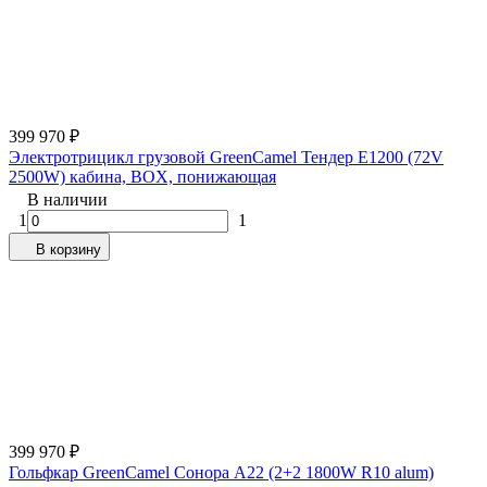
399 970
₽
Электротрицикл грузовой GreenCamel Тендер E1200 (72V
2500W) кабина, BOX, понижающая
В наличии
1
1
В корзину
399 970
₽
Гольфкар GreenCamel Сонора A22 (2+2 1800W R10 alum)