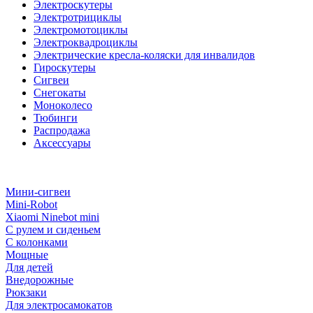
Электроскутеры
Электротрициклы
Электромотоциклы
Электроквадроциклы
Электрические кресла-коляски для инвалидов
Гироскутеры
Сигвеи
Снегокаты
Моноколесо
Тюбинги
Распродажа
Аксессуары
Мини-сигвеи
Mini-Robot
Xiaomi Ninebot mini
С рулем и сиденьем
С колонками
Мощные
Для детей
Внедорожные
Рюкзаки
Для электросамокатов