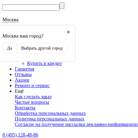
Москва
О магазине
✖
Наши реквизиты
Москва ваш город?
Наши сертификаты
Оптовикам
Да
Выбрать другой город
Сотрудничество
Доставка и оплата
Купить в кредит
Гарантия
Отзывы
Акции
Ремонт и сервис
Ещё
Как сделать заказ
Частые вопросы
Контакты
Обработка персональных данных
Политика персональных данных
Согласие на получение рассылки рекламно-информацио
8 (495) 128-48-86