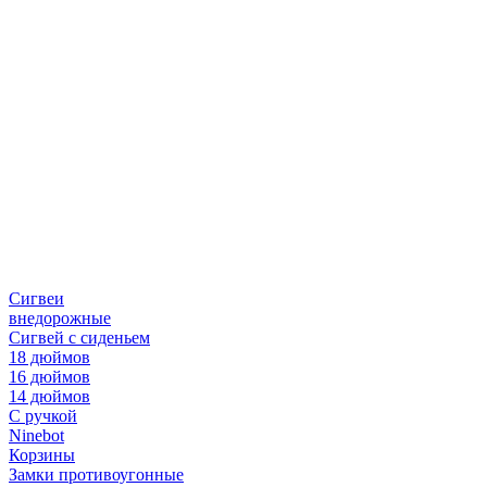
Сигвеи
внедорожные
Сигвей с сиденьем
18 дюймов
16 дюймов
14 дюймов
С ручкой
Ninebot
Корзины
Замки противоугонные