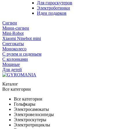
Для гироскутеров
Электроботинки
Идеи подарков
Сигвеи
Мини-сигвеи
Mini-Robot
Xiaomi Ninebot mini
Снегокаты
Моноколесо
С рулем и сиденьем
С колонками
Мощные
Для детей
Каталог
Все категории
Все категории
Гольфкары
Электросамокаты
Электровелосипеды
Электроскутеры
Электротрициклы