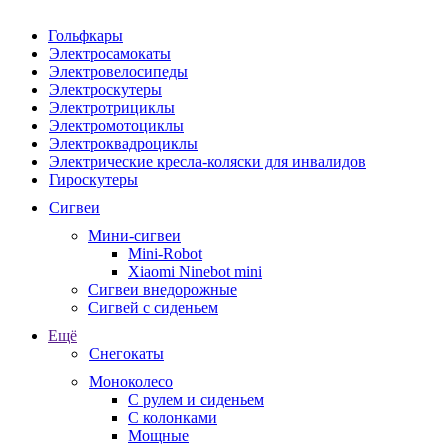
Гольфкары
Электросамокаты
Электровелосипеды
Электроскутеры
Электротрициклы
Электромотоциклы
Электроквадроциклы
Электрические кресла-коляски для инвалидов
Гироскутеры
Сигвеи
Мини-сигвеи
Mini-Robot
Xiaomi Ninebot mini
Сигвеи внедорожные
Сигвей с сиденьем
Ещё
Снегокаты
Моноколесо
С рулем и сиденьем
С колонками
Мощные