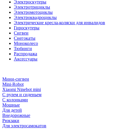
Электроскутеры
Электротрициклы
Электромотоциклы
Электроквадроциклы
Электрические кресла-коляски для инвалидов
Гироскутеры
Сигвеи
Снегокаты
Моноколесо
Тюбинги
Распродажа
Аксессуары
Мини-сигвеи
Mini-Robot
Xiaomi Ninebot mini
С рулем и сиденьем
С колонками
Мощные
Для детей
Внедорожные
Рюкзаки
Для электросамокатов