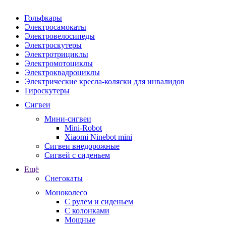
Гольфкары
Электросамокаты
Электровелосипеды
Электроскутеры
Электротрициклы
Электромотоциклы
Электроквадроциклы
Электрические кресла-коляски для инвалидов
Гироскутеры
Сигвеи
Мини-сигвеи
Mini-Robot
Xiaomi Ninebot mini
Сигвеи внедорожные
Сигвей с сиденьем
Ещё
Снегокаты
Моноколесо
С рулем и сиденьем
С колонками
Мощные