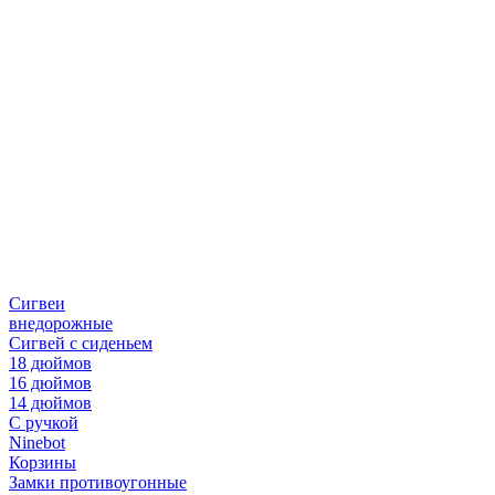
Сигвеи
внедорожные
Сигвей с сиденьем
18 дюймов
16 дюймов
14 дюймов
С ручкой
Ninebot
Корзины
Замки противоугонные