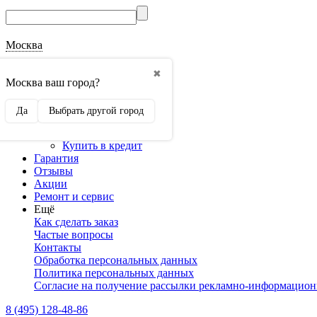
Москва
О магазине
✖
Наши реквизиты
Москва ваш город?
Наши сертификаты
Оптовикам
Да
Выбрать другой город
Сотрудничество
Доставка и оплата
Купить в кредит
Гарантия
Отзывы
Акции
Ремонт и сервис
Ещё
Как сделать заказ
Частые вопросы
Контакты
Обработка персональных данных
Политика персональных данных
Согласие на получение рассылки рекламно-информацио
8 (495) 128-48-86