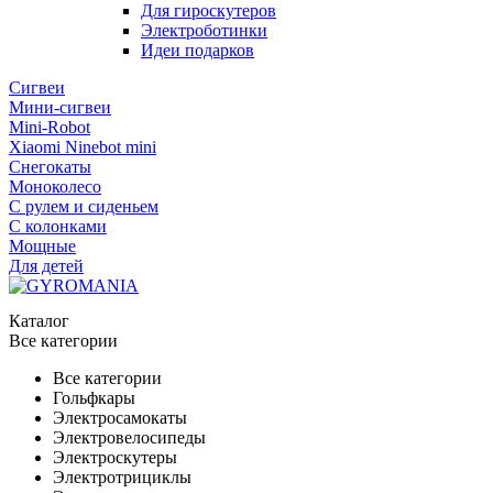
Для гироскутеров
Электроботинки
Идеи подарков
Сигвеи
Мини-сигвеи
Mini-Robot
Xiaomi Ninebot mini
Снегокаты
Моноколесо
С рулем и сиденьем
С колонками
Мощные
Для детей
Каталог
Все категории
Все категории
Гольфкары
Электросамокаты
Электровелосипеды
Электроскутеры
Электротрициклы