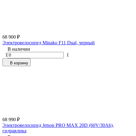
68 900
₽
Электровелосипед Minako F11 Dual, черный
В наличии
1
1
В корзину
68 990
₽
Электровелосипед Jetson PRO MAX 20D (60V/30Ah),
гидравлика