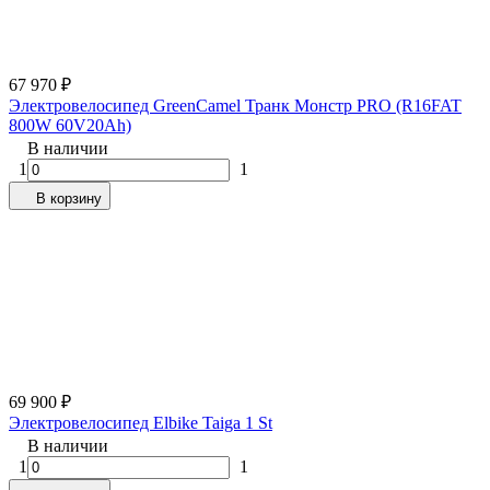
67 970
₽
Электровелосипед GreenCamel Транк Монстр PRO (R16FAT
800W 60V20Ah)
В наличии
1
1
В корзину
69 900
₽
Электровелосипед Elbike Taiga 1 St
В наличии
1
1