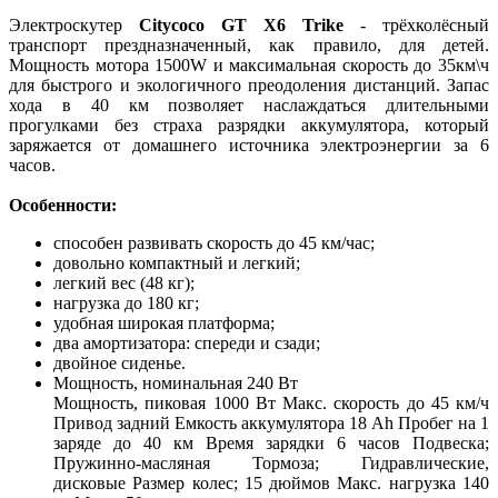
Электроскутер
Citycoco GT X6 Trike
- трёхколёсный
транспорт прездназначенный, как правило, для детей.
Мощность мотора 1500W и максимальная скорость до 35км\ч
для быстрого и экологичного преодоления дистанций. Запас
хода в 40 км позволяет наслаждаться длительными
прогулками без страха разрядки аккумулятора, который
заряжается от домашнего источника электроэнергии за 6
часов.
Особенности:
способен развивать скорость до 45 км/час;
довольно компактный и легкий;
легкий вес (48 кг);
нагрузка до 180 кг;
удобная широкая платформа;
два амортизатора: спереди и сзади;
двойное сиденье.
Мощность, номинальная 240 Вт
Мощность, пиковая 1000 Вт Макс. скорость до 45 км/ч
Привод задний Емкость аккумулятора 18 Ah Пробег на 1
заряде до 40 км Время зарядки 6 часов Подвеска;
Пружинно-масляная Тормоза; Гидравлические,
дисковые Размер колес; 15 дюймов Макс. нагрузка 140