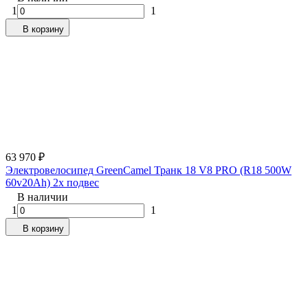
1
1
В корзину
63 970
₽
Электровелосипед GreenCamel Транк 18 V8 PRO (R18 500W
60v20Ah) 2х подвес
В наличии
1
1
В корзину